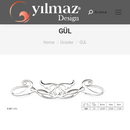
Arama
Search:
GÜL
You are here:
Home
Ürünler
GÜL