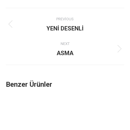
Project
PREVIOUS
navigation
Previous
YENİ DESENLİ
project:
NEXT
Next
ASMA
project:
Benzer Ürünler