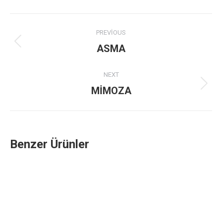
Project
PREVIOUS
navigation
Previous
ASMA
project:
NEXT
Next
MİMOZA
project:
Benzer Ürünler