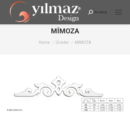
Arama
Search:
MİMOZA
You are here:
Home
Ürünler
MİMOZA