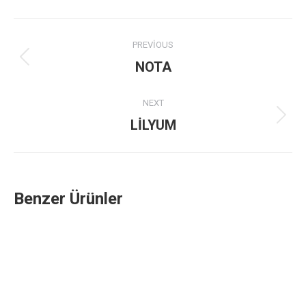
Project
PREVIOUS
navigation
Previous
NOTA
project:
NEXT
Next
LİLYUM
project:
Benzer Ürünler