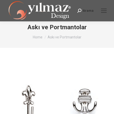
Arama
Search:
Askı ve Portmantolar
You are here:
Home
Askı ve Portmantolar