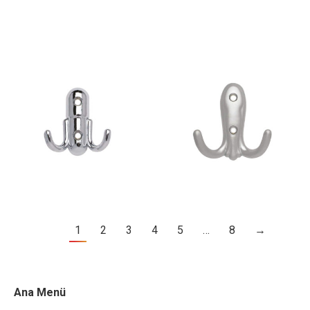
1
2
3
4
5
…
8
→
Ana Menü