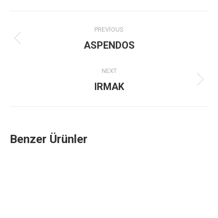
Project
PREVIOUS
navigation
Previous
ASPENDOS
project:
NEXT
Next
IRMAK
project:
Benzer Ürünler