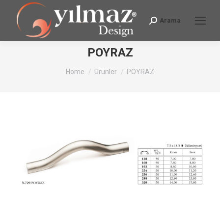
Arama
Search:
POYRAZ
You are here:
Home
Ürünler
POYRAZ