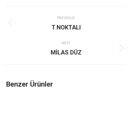
Project
PREVIOUS
navigation
Previous
T NOKTALI
project:
NEXT
Next
MİLAS DÜZ
project:
Benzer Ürünler