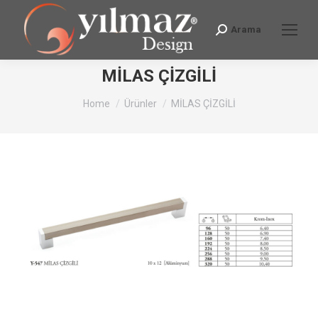
Arama
Search:
MİLAS ÇİZGİLİ
You are here:
Home
Ürünler
MİLAS ÇİZGİLİ