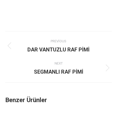
Project
PREVIOUS
navigation
Previous
DAR VANTUZLU RAF PİMİ
project:
NEXT
Next
SEGMANLI RAF PİMİ
project:
Benzer Ürünler