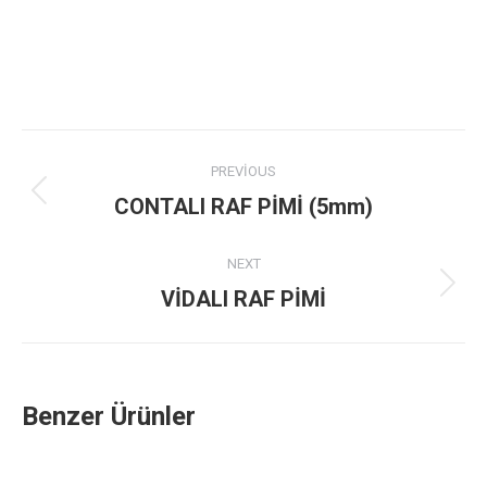
Project
PREVIOUS
navigation
Previous
CONTALI RAF PİMİ (5mm)
project:
NEXT
Next
VİDALI RAF PİMİ
project:
Benzer Ürünler