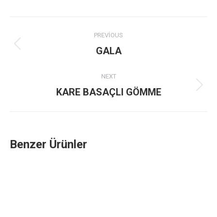
Project
PREVIOUS
navigation
Previous
GALA
project:
NEXT
Next
KARE BASAÇLI GÖMME
project:
Benzer Ürünler