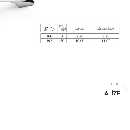
NEXT
Next
ALİZE
project: