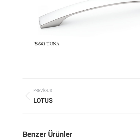
Project
PREVIOUS
navigation
Previous
LOTUS
project:
Benzer Ürünler