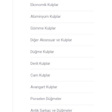
Ekonomik Kulplar
Alüminyum Kulplar
Gömme Kulplar
Diğer Aksesuar ve Kulplar
Düğme Kulplar
Derili Kulplar
Cam Kulplar
HALKA
TEKL
Avangart Kulplar
Porselen Düğmeler
Antik Sarkaç ve Düğmeler