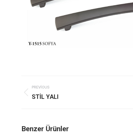
Project
PREVIOUS
navigation
Previous
STİL YALI
project:
Benzer Ürünler