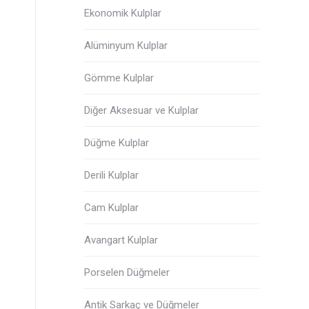
Ekonomik Kulplar
Alüminyum Kulplar
Gömme Kulplar
Diğer Aksesuar ve Kulplar
Düğme Kulplar
Derili Kulplar
Cam Kulplar
HALKA
TEKL
Avangart Kulplar
Porselen Düğmeler
Antik Sarkaç ve Düğmeler