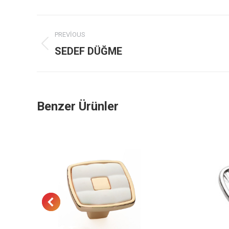
Project
PREVIOUS
navigation
Previous
SEDEF DÜĞME
project:
Benzer Ürünler