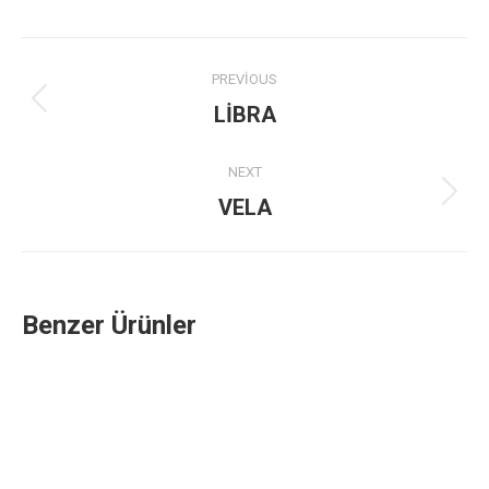
Project
PREVIOUS
navigation
Previous
LİBRA
project:
NEXT
Next
VELA
project:
Benzer Ürünler