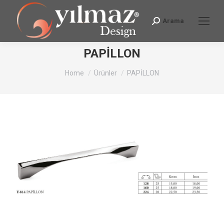
Arama
Search:
PAPİLLON
You are here:
Home
Ürünler
PAPİLLON