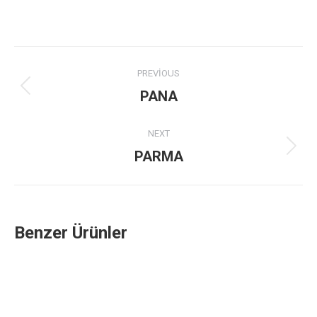
Project
PREVIOUS
navigation
Previous
PANA
project:
NEXT
Next
PARMA
project:
Benzer Ürünler