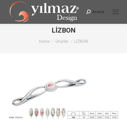
Arama
Search:
LİZBON
You are here:
Home
Ürünler
LİZBON