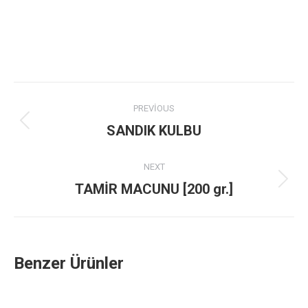
Project
PREVIOUS
navigation
Previous
SANDIK KULBU
project:
NEXT
Next
TAMİR MACUNU [200 gr.]
project:
Benzer Ürünler