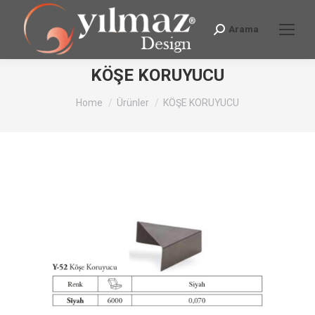
Arama
Search:
KÖŞE KORUYUCU
You are here:
Home
Ürünler
KÖŞE KORUYUCU