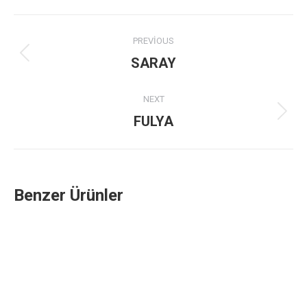
Project
PREVIOUS
navigation
Previous
SARAY
project:
NEXT
Next
FULYA
project:
Benzer Ürünler