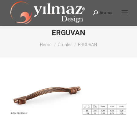
Arama
Search:
ERGUVAN
You are here:
Home
Ürünler
ERGUVAN