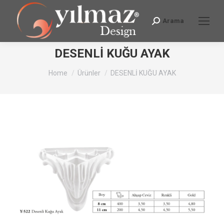
Arama
Search:
DESENLİ KUĞU AYAK
You are here:
Home
Ürünler
DESENLİ KUĞU AYAK