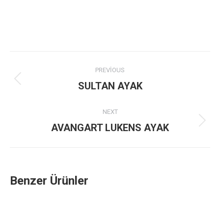
Project
PREVIOUS
navigation
Previous
SULTAN AYAK
project:
NEXT
Next
AVANGART LUKENS AYAK
project:
Benzer Ürünler