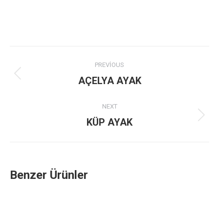
Project
PREVIOUS
navigation
Previous
AÇELYA AYAK
project:
NEXT
Next
KÜP AYAK
project:
Benzer Ürünler