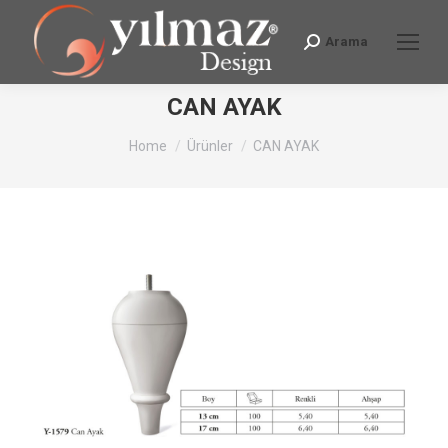
Arama
Search:
CAN AYAK
You are here:
Home
Ürünler
CAN AYAK