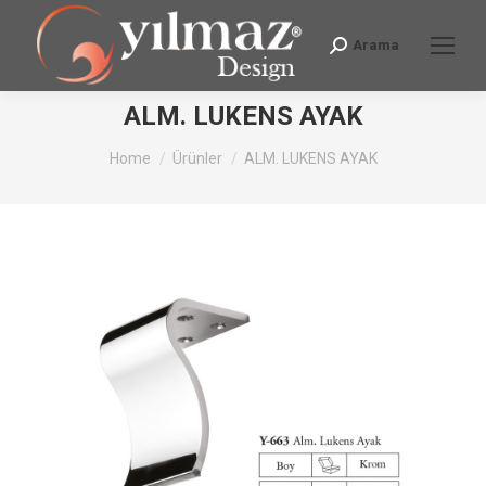
Arama
Search:
ALM. LUKENS AYAK
You are here:
Home
Ürünler
ALM. LUKENS AYAK