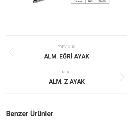
Project
PREVIOUS
navigation
Previous
ALM. EĞRİ AYAK
project:
NEXT
Next
ALM. Z AYAK
project:
Benzer Ürünler