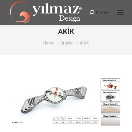
Arama
Search:
AKİK
You are here:
Home
Ürünler
AKİK