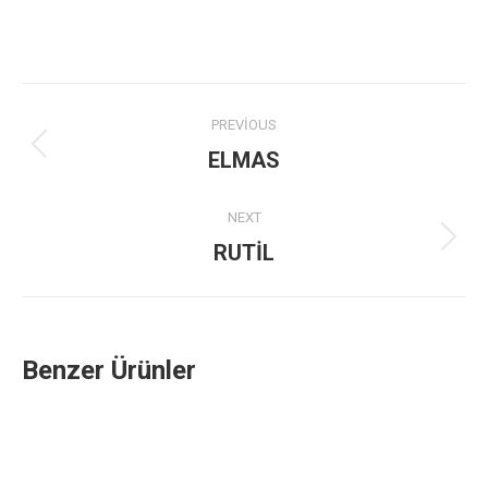
Project
PREVIOUS
navigation
Previous
ELMAS
project:
NEXT
Next
RUTİL
project:
Benzer Ürünler